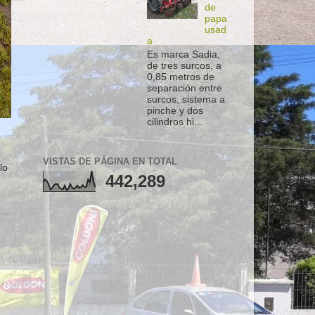
de
papa
usad
a
Es marca Sadia,
de tres surcos, a
0,85 metros de
separación entre
surcos, sistema a
pinche y dos
cilindros hi...
VISTAS DE PÁGINA EN TOTAL
lo
442,289