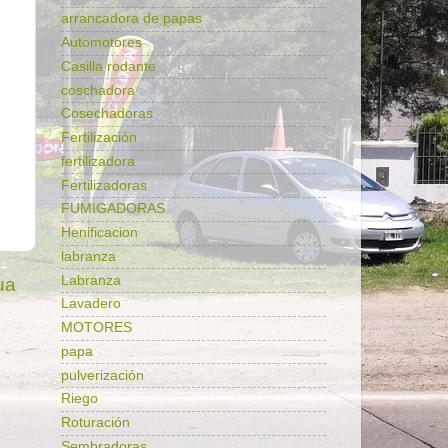
arrancadora de papas
Automotores
Casilla rodante
coschadora
Cosechadoras
Fertilización
fertilizadora
Fertilizadoras
FUMIGADORAS
Henificacion
labranza
Labranza
ua
Lavadero
MOTORES
papa
pulverización
Riego
Roturación
Sembradoras