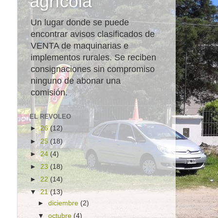
agrícola
Un lugar donde se puede
encontrar avisos clasificados de
VENTA de maquinarias e
implementos rurales. Se reciben
consignaciones sin compromiso
ninguno de abonar una
comisión.
EL REVOLEO
►
26
(12)
►
25
(18)
►
24
(4)
►
23
(18)
►
22
(14)
▼
21
(13)
►
diciembre
(2)
▼
octubre
(4)