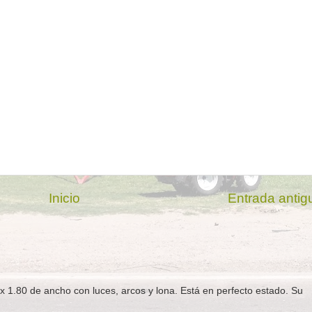
Inicio
Entrada antig
x 1.80 de ancho con luces, arcos y lona. Está en perfecto estado. Su