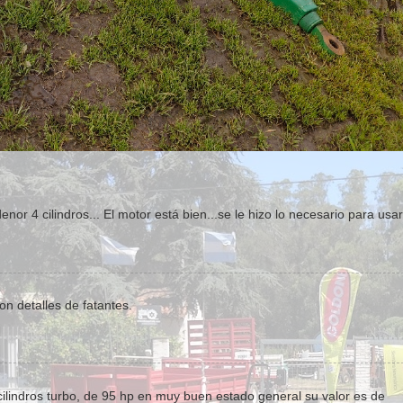
r 4 cilindros... El motor está bien...se le hizo lo necesario para usar
n detalles de fatantes.
ilindros turbo, de 95 hp en muy buen estado general su valor es de