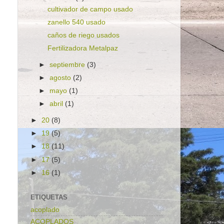
cultivador de campo usado
zanello 540 usado
caños de riego usados
Fertilizadora Metalpaz
►
septiembre
(3)
►
agosto
(2)
►
mayo
(1)
►
abril
(1)
►
20
(8)
►
19
(5)
►
18
(11)
►
17
(5)
►
16
(1)
ETIQUETAS
acoplado
ACOPLADOS