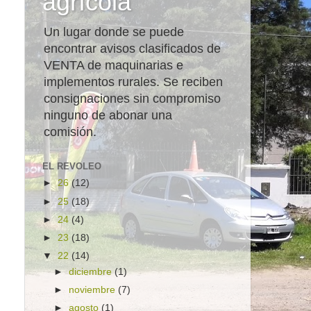
agrícola
Un lugar donde se puede
encontrar avisos clasificados de
VENTA de maquinarias e
implementos rurales. Se reciben
consignaciones sin compromiso
ninguno de abonar una
comisión.
EL REVOLEO
►
26
(12)
►
25
(18)
►
24
(4)
►
23
(18)
▼
22
(14)
►
diciembre
(1)
►
noviembre
(7)
►
agosto
(1)