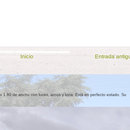
Inicio
Entrada antig
x 1.80 de ancho con luces, arcos y lona. Está en perfecto estado. Su