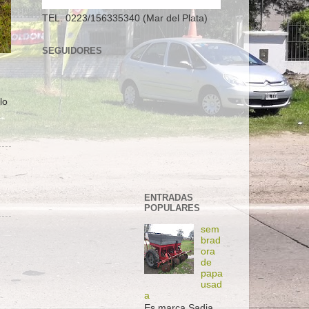
TEL. 0223/156335340 (Mar del Plata)
SEGUIDORES
lo
ENTRADAS
POPULARES
sem
brad
ora
de
papa
usad
a
Es marca Sadia,