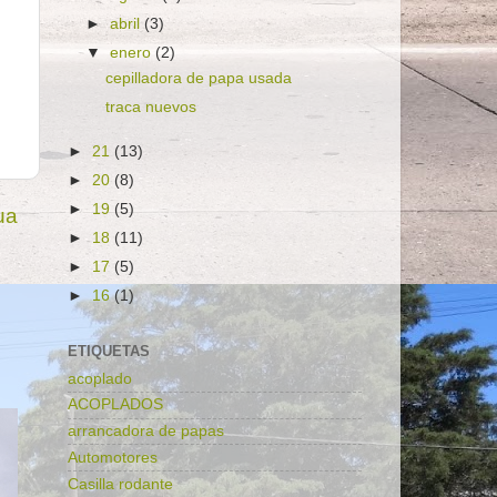
►
abril
(3)
▼
enero
(2)
cepilladora de papa usada
traca nuevos
►
21
(13)
►
20
(8)
►
19
(5)
ua
►
18
(11)
►
17
(5)
►
16
(1)
ETIQUETAS
acoplado
ACOPLADOS
arrancadora de papas
Automotores
Casilla rodante