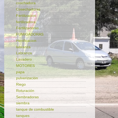
coschadora
Cosechadoras
Fertilización
fertilizadora
Fertilizadoras
FUMIGADORAS
Henificacion
labranza
Labranza
Lavadero
MOTORES
papa
pulverización
Riego
Roturación
Sembradoras
siembra
tanque de combustible
tanques