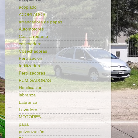
acoplado
ACOPLADOS
arrancadora de papas
Automotores
Casilla rodante
coschadora
Cosechadoras
Fertilización
fertilizadora
Fertilizadoras
FUMIGADORAS
Henificacion
labranza
Labranza
Lavadero
MOTORES
papa
pulverización