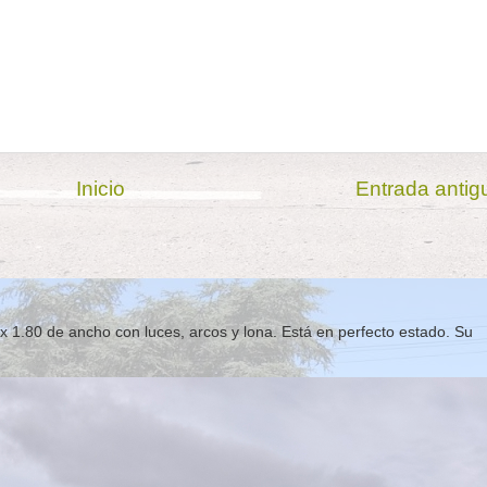
Inicio
Entrada antig
x 1.80 de ancho con luces, arcos y lona. Está en perfecto estado. Su