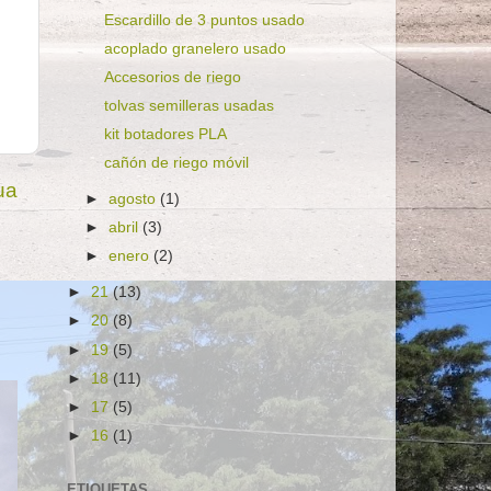
Escardillo de 3 puntos usado
acoplado granelero usado
Accesorios de riego
tolvas semilleras usadas
kit botadores PLA
cañón de riego móvil
ua
►
agosto
(1)
►
abril
(3)
►
enero
(2)
►
21
(13)
►
20
(8)
►
19
(5)
►
18
(11)
►
17
(5)
►
16
(1)
ETIQUETAS