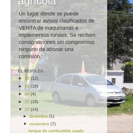
agrícola
Un lugar donde se puede
encontrar avisos clasificados de
VENTA de maquinarias e
implementos rurales. Se reciben
consignaciones sin compromiso
ninguno de abonar una
comisión.
EL REVOLEO
►
26
(12)
►
25
(18)
►
24
(4)
►
23
(18)
▼
22
(14)
►
diciembre
(1)
▼
noviembre
(7)
tanque de combustible usado