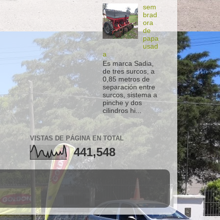
sem
brad
ora
de
papa
usad
a
Es marca Sadia,
de tres surcos, a
0,85 metros de
separación entre
surcos, sistema a
pinche y dos
cilindros hi...
VISTAS DE PÁGINA EN TOTAL
441,548