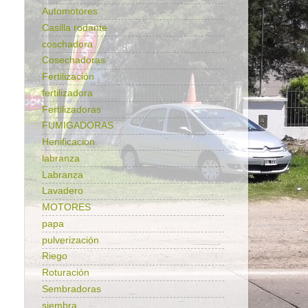
Automotores
Casilla rodante
coschadora
Cosechadoras
Fertilización
fertilizadora
Fertilizadoras
FUMIGADORAS
Henificacion
labranza
Labranza
Lavadero
MOTORES
papa
pulverización
Riego
Roturación
Sembradoras
siembra