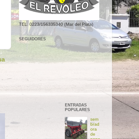
TEL. 0223/156335340 (Mar del Plata)
SEGUIDORES
ua
ENTRADAS
POPULARES
sem
brad
ora
de