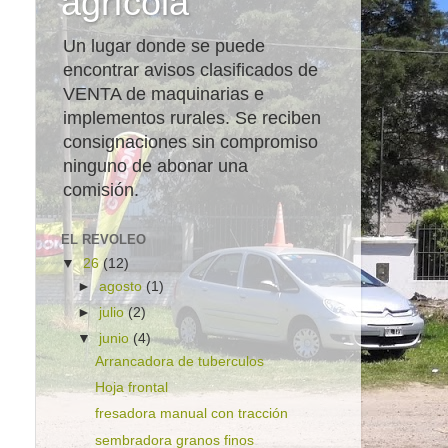
agrícola
Un lugar donde se puede
encontrar avisos clasificados de
VENTA de maquinarias e
implementos rurales. Se reciben
consignaciones sin compromiso
ninguno de abonar una
comisión.
EL REVOLEO
▼
26
(12)
►
agosto
(1)
►
julio
(2)
▼
junio
(4)
Arrancadora de tuberculos
Hoja frontal
fresadora manual con tracción
sembradora granos finos