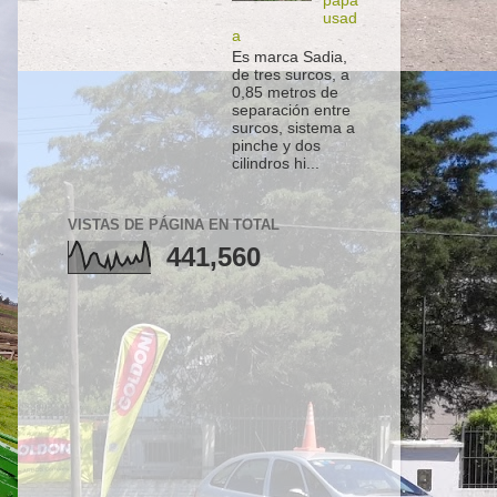
papa
usad
a
Es marca Sadia,
de tres surcos, a
0,85 metros de
separación entre
surcos, sistema a
pinche y dos
cilindros hi...
VISTAS DE PÁGINA EN TOTAL
441,560