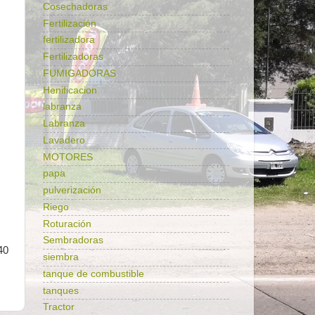
Cosechadoras
Fertilización
fertilizadora
Fertilizadoras
FUMIGADORAS
Henificacion
labranza
Labranza
Lavadero
MOTORES
papa
pulverización
Riego
Roturación
Sembradoras
40
siembra
tanque de combustible
tanques
Tractor