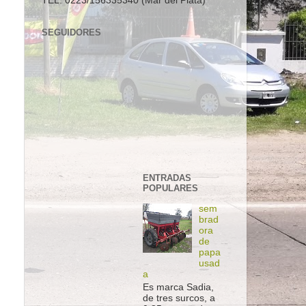
TEL. 0223/156335340 (Mar del Plata)
SEGUIDORES
ENTRADAS
POPULARES
sem
brad
ora
de
papa
usad
a
Es marca Sadia,
de tres surcos, a