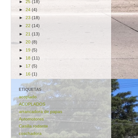
►
25
(18)
►
24
(4)
►
23
(18)
►
22
(14)
►
21
(13)
►
20
(8)
►
19
(5)
►
18
(11)
►
17
(5)
►
16
(1)
ETIQUETAS
acoplado
ACOPLADOS
arrancadora de papas
Automotores
Casilla rodante
coschadora