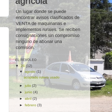
agrícola
Un lugar donde se puede
encontrar avisos clasificados de
VENTA de maquinarias e
implementos rurales. Se reciben
consignaciones sin compromiso
ninguno de abonar una
comisión.
EL REVOLEO
▼
26
(12)
▼
agosto
(1)
acoplado rutero usado
►
julio
(2)
►
junio
(4)
►
abril
(2)
►
febrero
(3)