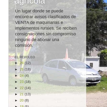
agrícola
Un lugar donde se puede
encontrar avisos clasificados de
VENTA de maquinarias e
implementos rurales. Se reciben
consignaciones sin compromiso
ninguno de abonar una
comisión.
EL REVOLEO
►
26
(12)
►
25
(18)
►
24
(4)
►
23
(18)
►
22
(14)
►
21
(13)
►
20
(8)
►
19
(5)