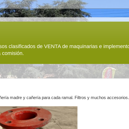
sos clasificados de VENTA de maquinarias e implemento
 comisión.
ñería madre y cañería para cada ramal. Filtros y muchos accesorios.