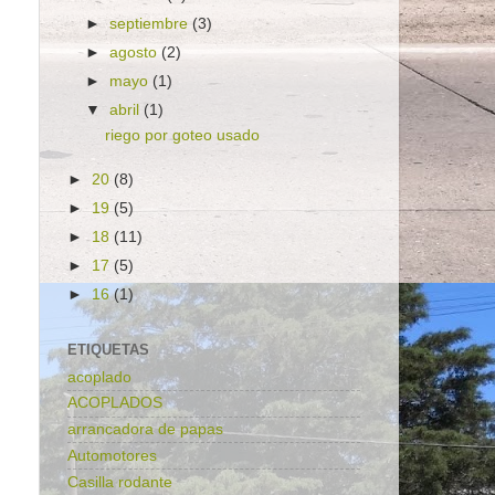
►
septiembre
(3)
►
agosto
(2)
►
mayo
(1)
▼
abril
(1)
riego por goteo usado
►
20
(8)
►
19
(5)
►
18
(11)
►
17
(5)
►
16
(1)
ETIQUETAS
acoplado
ACOPLADOS
arrancadora de papas
Automotores
Casilla rodante