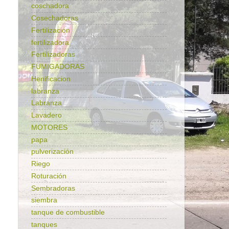
coschadora
Cosechadoras
Fertilización
fertilizadora
Fertilizadoras
FUMIGADORAS
Henificacion
labranza
Labranza
Lavadero
MOTORES
papa
pulverización
Riego
Roturación
Sembradoras
siembra
tanque de combustible
tanques