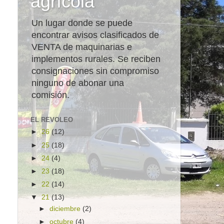
agrícola
Un lugar donde se puede
encontrar avisos clasificados de
VENTA de maquinarias e
implementos rurales. Se reciben
consignaciones sin compromiso
ninguno de abonar una
comisión.
EL REVOLEO
►
26
(12)
►
25
(18)
►
24
(4)
►
23
(18)
►
22
(14)
▼
21
(13)
►
diciembre
(2)
►
octubre
(4)