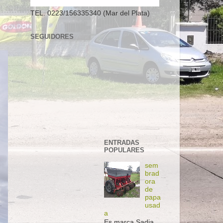
TEL. 0223/156335340 (Mar del Plata)
SEGUIDORES
ENTRADAS
POPULARES
sem
brad
ora
de
papa
usad
a
Es marca Sadia,